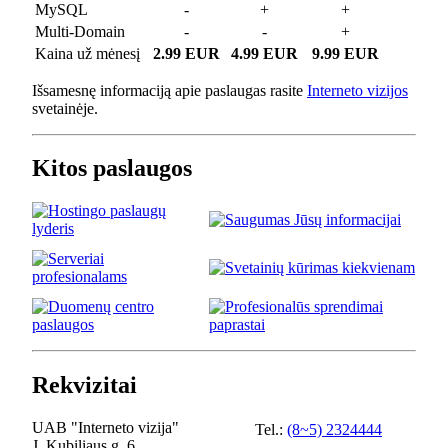
MySQL
-
+
+
Multi-Domain
-
-
+
Kaina už mėnesį
2.99 EUR
4.99 EUR
9.99 EUR
Išsamesnę informaciją apie paslaugas rasite
Interneto vizijos
svetainėje.
Kitos paslaugos
Rekvizitai
UAB "Interneto vizija"
Tel.:
(8~5) 2324444
J. Kubiliaus g. 6