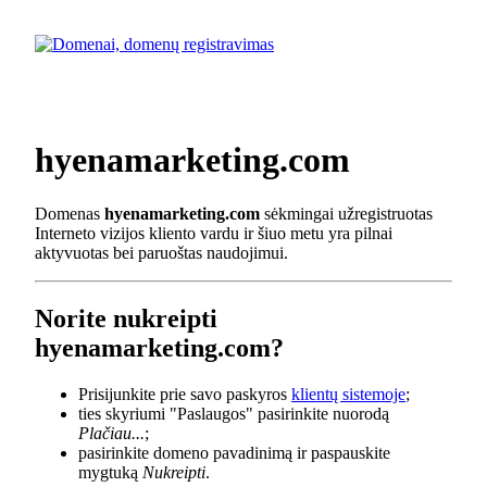
hyenamarketing.com
Domenas
hyenamarketing.com
sėkmingai užregistruotas
Interneto vizijos kliento vardu ir šiuo metu yra pilnai
aktyvuotas bei paruoštas naudojimui.
Norite nukreipti
hyenamarketing.com?
Prisijunkite prie savo paskyros
klientų sistemoje
;
ties skyriumi "Paslaugos" pasirinkite nuorodą
Plačiau...
;
pasirinkite domeno pavadinimą ir paspauskite
mygtuką
Nukreipti
.