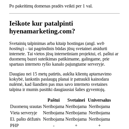
Po pakeitimų domenas pradės veikti per 1 val.
Ieškote kur patalpinti
hyenamarketing.com?
Svetainių talpinimas arba kitaip hostingas (angl.
web
hosting
) – tai pagrindinis būdas jūsų svetainei atsidurti
internete. Tai vietos jūsų internetiniam projektui, el. paštui ar
duomenų bazei suteikimas patikimame, galingame, prie
spartaus interneto ryšio kanalo pajungtame serveryje.
Daugiau nei 15 metų patirtis, aukšta klientų aptarnavimo
kokybė, lankstūs paslaugų planai ir patraukli kainodara
nulėmė, kad šiandien pas mus savo interneto svetaines
talpina ir mumis pasitiki daugiausiai šalies gyventojų.
Paštui
Svetainei
Universalus
Duomenų srautas
Neribojama
Neribojama
Neribojama
Vieta serveryje
Neribojama
Neribojama
Neribojama
El. pašto dėžutės
Neribojama
Neribojama
Neribojama
PHP
-
+
+